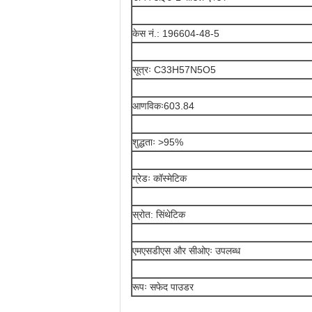
केस नं.: 196604-48-5
सूत्रः C33H57N5O5
आणविकः603.84
शुद्धताः >95%
ग्रेडः कॉस्मेटिक
स्रोत: सिंथेटिक
एमएसडीएस और सीओएः उपलब्ध
रूपः सफेद पाउडर