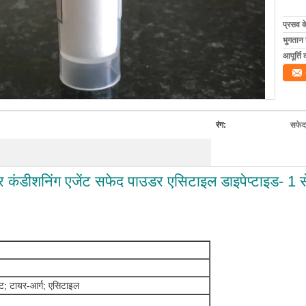
प्रसव 
भुगतान शर
आपूर्ति 
रंग:
सफेद
यर कंडीशनिंग एजेंट सफेद पाउडर एसिटाइल डाइपेप्टाइड- 1 
फ्ट; टायर-आर्ग; एसिटाइल