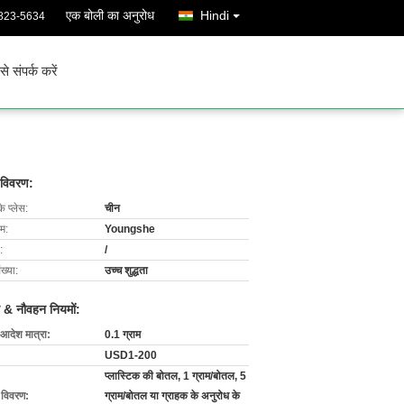
एक बोली का अनुरोध
Hindi
823-5634
े संपर्क करें
 विवरण:
के प्लेस:
चीन
ाम:
Youngshe
:
/
ख्या:
उच्च शुद्धता
 & नौवहन नियमों:
 आदेश मात्रा:
0.1 ग्राम
USD1-200
प्लास्टिक की बोतल, 1 ग्राम/बोतल, 5
ग विवरण:
ग्राम/बोतल या ग्राहक के अनुरोध के