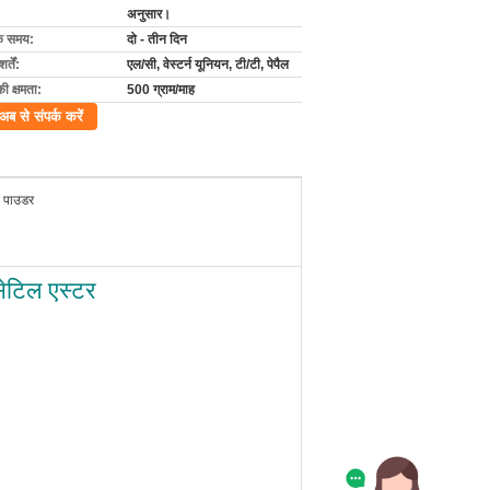
अनुसार।
के समय:
दो - तीन दिन
्तें:
एल/सी, वेस्टर्न यूनियन, टी/टी, पेपैल
की क्षमता:
500 ग्राम/माह
अब से संपर्क करें
 पाउडर
सेटिल एस्टर