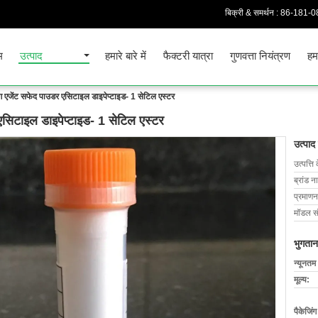
बिक्री & समर्थन :
86-181-0
म
उत्पाद
हमारे बारे में
फैक्टरी यात्रा
गुणवत्ता नियंत्रण
हमस
ंग एजेंट सफेद पाउडर एसिटाइल डाइपेप्टाइड- 1 सेटिल एस्टर
एसिटाइल डाइपेप्टाइड- 1 सेटिल एस्टर
उत्पाद
उत्पत्ति 
ब्रांड न
प्रमाणन
मॉडल सं
भुगतान
न्यूनतम
मूल्य:
पैकेजिं