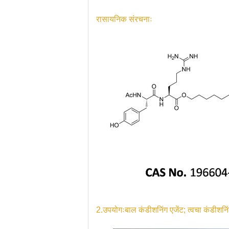
रासायनिक संरचनाः
2.
उपयोगः
बाल कंडीशनिंग एजेंट; त्वचा कंडीशनि