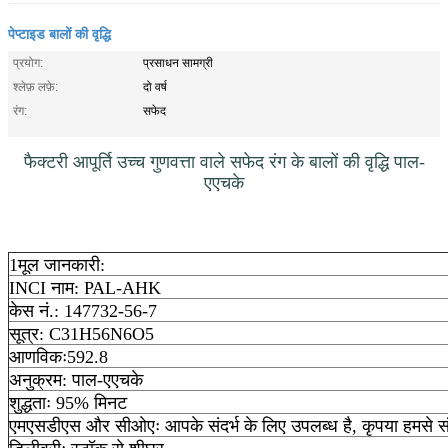
पेप्टाइड बालों की वृद्धि
प्रयोग:
प्रसाधन सामग्री
श्लेफ़ लफ़े:
दो वर्ष
रंग:
सफेद
फैक्टरी आपूर्ति उच्च गुणवत्ता वाले सफेद रंग के बालों की वृद्धि पाल-
एएचके
1मूल जानकारी:
INCI नाम: PAL-AHK
केस नं.: 147732-56-7
सूत्र: C31H56N6O5
आणविकः592.8
अनुक्रम: पाल-एएचके
शुद्धताः 95% मिनट
एमएसडीएस और सीओएः आपके संदर्भ के लिए उपलब्ध है, कृपया हमसे संप