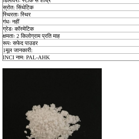
डिलीवरीः स्टॉक से शीघ्र
स्रोत: सिंथेटिक
स्थिरताः स्थिर
गंधः नहीं
ग्रेडः कॉस्मेटिक
क्षमताः 2 किलोग्राम प्रति माह
रूपः सफेद पाउडर
1मूल जानकारी:
INCI नाम: PAL-AHK