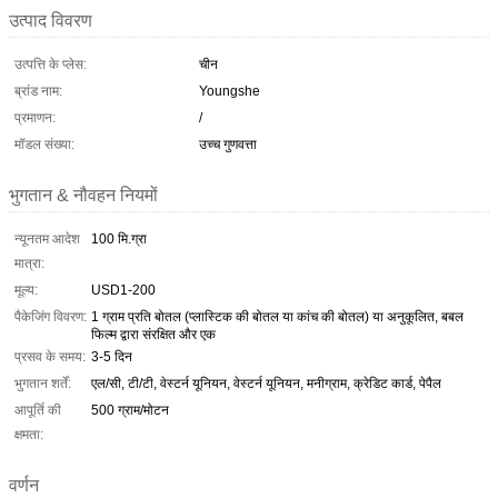
उत्पाद विवरण
उत्पत्ति के प्लेस:
चीन
ब्रांड नाम:
Youngshe
प्रमाणन:
/
मॉडल संख्या:
उच्च गुणवत्ता
भुगतान & नौवहन नियमों
न्यूनतम आदेश
100 मि.ग्रा
मात्रा:
मूल्य:
USD1-200
पैकेजिंग विवरण:
1 ग्राम प्रति बोतल (प्लास्टिक की बोतल या कांच की बोतल) या अनुकूलित, बबल
फिल्म द्वारा संरक्षित और एक
प्रसव के समय:
3-5 दिन
भुगतान शर्तें:
एल/सी, टी/टी, वेस्टर्न यूनियन, वेस्टर्न यूनियन, मनीग्राम, क्रेडिट कार्ड, पेपैल
आपूर्ति की
500 ग्राम/मोटन
क्षमता:
वर्णन